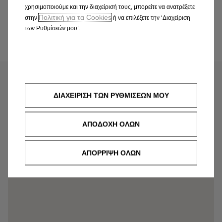
του Opel σας, έχετε τη δυνατότητα να ενημερώνεστε
χρησιμοποιούμε και την διαχείρισή τους, μπορείτε να ανατρέξετε
για τα νέ
Πολιτική για τα Cookies
στην
ή να επιλέξετε την ‘Διαχείριση
των Ρυθμίσεών μου’.
Ανακαλύψτε το myOpel
ΔΙΑΧΕΙΡΙΣΗ ΤΩΝ ΡΥΘΜΙΣΕΩΝ ΜΟΥ
GRADMN
ΑΠΟΔΟΧΗ ΟΛΩΝ
Lajos utca 28, 1023 Budapest
ΑΠΟΡΡΙΨΗ ΟΛΩΝ