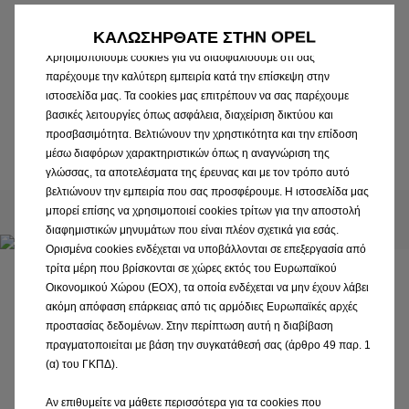
• Κάντε άμεσα κράτηση στην ατζέντα ενός συνεργείου
ΚΑΛΩΣΗΡΘΑΤΕ ΣΤΗΝ OPEL
της επιλογής σας
Χρησιμοποιούμε cookies για να διασφαλίσουμε ότι σας
• Αποκλειστικές διαδικτυακές εκπτώσεις
παρέχουμε την καλύτερη εμπειρία κατά την επίσκεψη στην
ιστοσελίδα μας. Τα cookies μας επιτρέπουν να σας παρέχουμε
• Απλό, γρήγορο και διαθέσιμο 24/7
βασικές λειτουργίες όπως ασφάλεια, διαχείριση δικτύου και
προσβασιμότητα. Βελτιώνουν την χρηστικότητα και την επίδοση
Κλείστε ραντεβού
μέσω διαφόρων χαρακτηριστικών όπως η αναγνώριση της
γλώσσας, τα αποτελέσματα της έρευνας και με τον τρόπο αυτό
βελτιώνουν την εμπειρία που σας προσφέρουμε. Η ιστοσελίδα μας
μπορεί επίσης να χρησιμοποιεί cookies τρίτων για την αποστολή
διαφημιστικών μηνυμάτων που είναι πλέον σχετικά για εσάς.
Ορισμένα cookies ενδέχεται να υποβάλλονται σε επεξεργασία από
τρίτα μέρη που βρίσκονται σε χώρες εκτός του Ευρωπαϊκού
MyOpel
Οικονομικού Χώρου (ΕΟΧ), τα οποία ενδέχεται να μην έχουν λάβει
ακόμη απόφαση επάρκειας από τις αρμόδιες Ευρωπαϊκές αρχές
Ανακαλύψτε την πιο συναρπαστική πλευρά του Opel
προστασίας δεδομένων. Στην περίπτωση αυτή η διαβίβαση
σας Ζήστε την εμπειρία myOpel, απολαμβάνοντας τα
πραγματοποιείται με βάση την συγκατάθεσή σας (άρθρο 49 παρ. 1
πλεονεκτήματα και τις λειτουργίες του. Με εύκολη
(α) του ΓΚΠΔ).
πρόσβαση στον λογαριασμό σας και στις πληροφορίες
Αν επιθυμείτε να μάθετε περισσότερα για τα cookies που