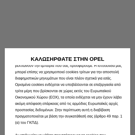
Χρησιμοποιούμε cookies για να διασφαλίσουμε ότι σας
παρέχουμε την καλύτερη εμπειρία κατά την επίσκεψη στην
ιστοσελίδα μας. Τα cookies μας επιτρέπουν να σας παρέχουμε
βασικές λειτουργίες όπως ασφάλεια, διαχείριση δικτύου και
προσβασιμότητα. Βελτιώνουν την χρηστικότητα και την επίδοση
μέσω διαφόρων χαρακτηριστικών όπως η αναγνώριση της
ΚΑΛΩΣΗΡΘΑΤΕ ΣΤΗΝ OPEL
γλώσσας, τα αποτελέσματα της έρευνας και με τον τρόπο αυτό
βελτιώνουν την εμπειρία που σας προσφέρουμε. Η ιστοσελίδα μας
μπορεί επίσης να χρησιμοποιεί cookies τρίτων για την αποστολή
διαφημιστικών μηνυμάτων που είναι πλέον σχετικά για εσάς.
Ορισμένα cookies ενδέχεται να υποβάλλονται σε επεξεργασία από
τρίτα μέρη που βρίσκονται σε χώρες εκτός του Ευρωπαϊκού
Οικονομικού Χώρου (ΕΟΧ), τα οποία ενδέχεται να μην έχουν λάβει
ακόμη απόφαση επάρκειας από τις αρμόδιες Ευρωπαϊκές αρχές
προστασίας δεδομένων. Στην περίπτωση αυτή η διαβίβαση
πραγματοποιείται με βάση την συγκατάθεσή σας (άρθρο 49 παρ. 1
(α) του ΓΚΠΔ).